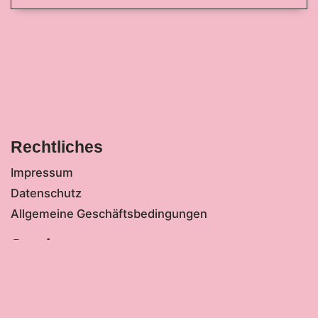
Rechtliches
Impressum
Datenschutz
Allgemeine Geschäftsbedingungen
Service
tickettoaster Support
Tel.: +49 561 350 296 28 - 0
hallo@tickettoaster.de